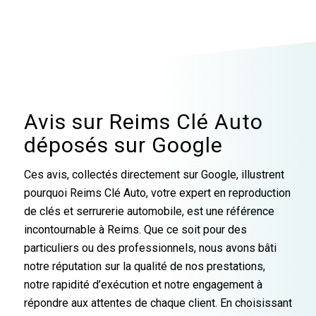
4 ( Cle
vivement
et
magasin
clio
perdu )
change
pour
de
les
tout
faire
mon
techniciens
l'ensemble.
réparer
père.
se sont
Je
vos
Vraiment
déplacer
recommande
clé
une
à moi en
cette
travail
équipe
30min et
Avis sur Reims Clé Auto
enseigne....
très
de
on pu me
bien
pro,
déposés sur Google
faire une
et
je
clé alors
très
recommande.
que
Ces avis, collectés directement sur Google, illustrent
facile
Ils
j’étais
pourquoi Reims Clé Auto, votre expert en reproduction
à
sont
bloquer
de clés et serrurerie automobile, est une référence
trouver
sérieux,
dans Cle
incontournable à Reims. Que ce soit pour des
.
gentils,
je
c'est
particuliers ou des professionnels, nous avons bâti
recommande
si
à 100%
notre réputation sur la qualité de nos prestations,
rare
super pro
notre rapidité d’exécution et notre engagement à
de
et très
répondre aux attentes de chaque client. En choisissant
nos
réactif