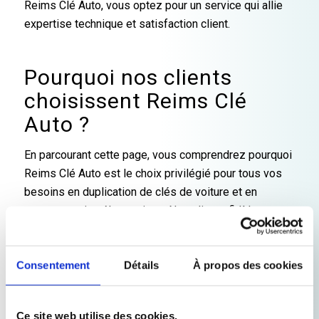
Reims Clé Auto, vous optez pour un service qui allie
jours.
merci à
Je
expertise technique et satisfaction client.
vous
ne
pensais
pas
Pourquoi nos clients
qu'ils
choisissent Reims Clé
faisaient
tant
Auto ?
de
modèles
En parcourant cette page, vous comprendrez pourquoi
de
Reims Clé Auto est le choix privilégié pour tous vos
clés,
besoins en duplication de clés de voiture et en
c'est
programmation électronique. Nos clients fidèles
vraiment
impressionnant.
reconnaissent la précision et la fiabilité de nos
J'y
interventions, ainsi que notre capacité à intervenir
retournerai
Consentement
Détails
À propos des cookies
rapidement dans des situations parfois urgentes.
c'est
Grâce à des équipements modernes et une équipe
sûr
hautement qualifiée, nous offrons un service adapté
et je
Ce site web utilise des cookies.