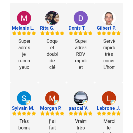
Melanie L.
Rita G.
Denis T.
Gilbert P.
Super
Coque
Super
Service
adresse
et
adresse..
rapide
je
double
RDV
très
recommande
de
rapide
convivial.
yeux
clé
et
L'homme
fermer
réparés
prestation
fait
réparation
très
efficace.
très
de
rapidement
Remplacement
bien
clefs
equipe
d'un
son
de
super
bouton
travail
Audi
efficace
switch
pas
Sylvain M.
Morgan P.
pascal V.
Lebrone J.
personne
et à l
avec
trop
professionnelle
écoute
soudure
cher
Très
j' ai
Vraiment
Merci
efficace
du
et
nickel
bonne
fait
très
le
tarif
client
changement