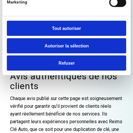
Marketing
parfaitement avec le système électronique de votre
véhicule. Les avis que vous lirez ici témoignent de
notre engagement à offrir des solutions fiables,
Tout autoriser
rapides et efficaces. Nos techniciens sont formés
pour traiter une large gamme de modèles et de
Autoriser la sélection
marques, assurant ainsi une compatibilité optimale et
une satisfaction garantie.
Refuser
Avis authentiques de nos
clients
Chaque avis publié sur cette page est soigneusement
vérifié pour garantir qu’il provient de clients réels
ayant réellement bénéficié de nos services. Ils
partagent leurs expériences personnelles avec Reims
Clé Auto, que ce soit pour une duplication de clé, une